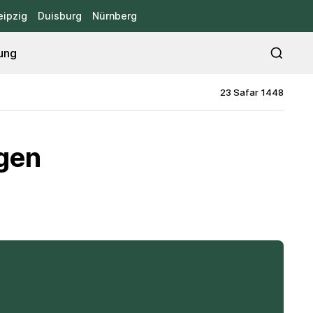
eipzig
Duisburg
Nürnberg
ung
23 Safar 1448
ngen