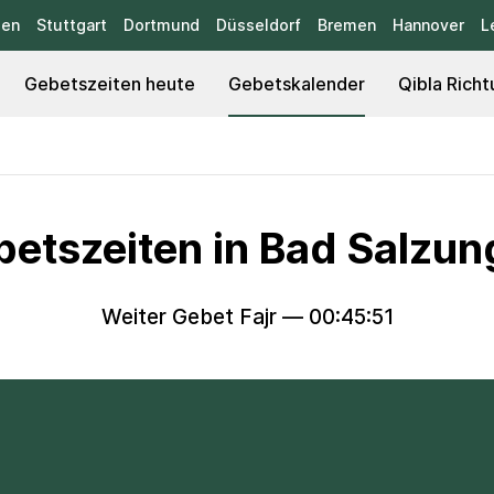
sen
Stuttgart
Dortmund
Düsseldorf
Bremen
Hannover
L
Gebetszeiten heute
Gebetskalender
Qibla Richt
etszeiten in Bad Salzu
Weiter Gebet Fajr —
00:45:50