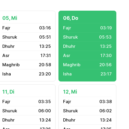
05, Mi
06, Do
03:16
03:19
05:51
05:53
13:25
13:25
17:31
17:30
20:58
20:56
23:20
23:17
11, Di
12, Mi
03:35
03:38
06:00
06:02
13:24
13:24