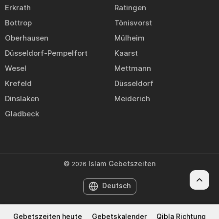
Erkrath
Ratingen
Bottrop
Tönisvorst
Oberhausen
Mülheim
Düsseldorf-Pempelfort
Kaarst
Wesel
Mettmann
Krefeld
Düsseldorf
Dinslaken
Meiderich
Gladbeck
©
Islam Gebetszeiten
2026
Deutsch
Gebetszeiten heute
Gebetskalender
Qibla Richtung