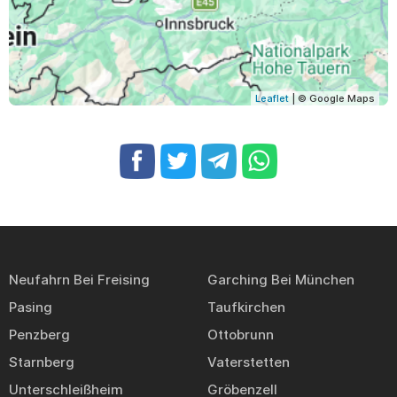
Leaflet
| © Google Maps
Neufahrn Bei Freising
Garching Bei München
Pasing
Taufkirchen
Penzberg
Ottobrunn
Starnberg
Vaterstetten
Unterschleißheim
Gröbenzell