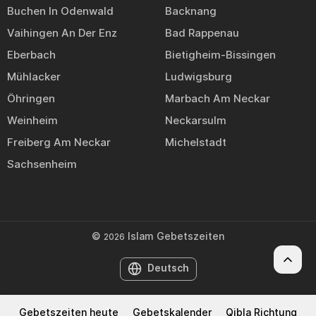
Buchen In Odenwald
Backnang
Vaihingen An Der Enz
Bad Rappenau
Eberbach
Bietigheim-Bissingen
Mühlacker
Ludwigsburg
Öhringen
Marbach Am Neckar
Weinheim
Neckarsulm
Freiberg Am Neckar
Michelstadt
Sachsenheim
©
Islam Gebetszeiten
2026
Deutsch
Gebetszeiten heute
Gebetskalender
Qibla Richtung