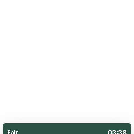
03:38
Fajr