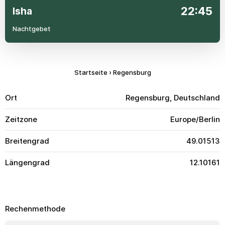
22:45
Isha
Nachtgebet
Startseite
›
Regensburg
Ort
Regensburg, Deutschland
Zeitzone
Europe/Berlin
Breitengrad
49.01513
Längengrad
12.10161
Rechenmethode