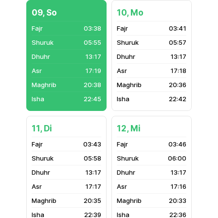
09, So
10, Mo
03:38
03:41
05:55
05:57
13:17
13:17
17:19
17:18
20:38
20:36
22:45
22:42
11, Di
12, Mi
03:43
03:46
05:58
06:00
13:17
13:17
17:17
17:16
20:35
20:33
22:39
22:36