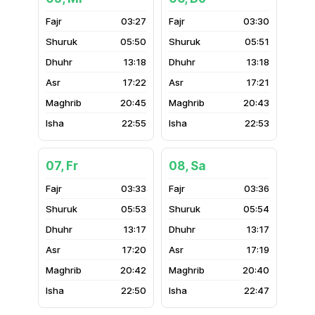
03:27
03:30
05:50
05:51
13:18
13:18
17:22
17:21
20:45
20:43
22:55
22:53
07, Fr
08, Sa
03:33
03:36
05:53
05:54
13:17
13:17
17:20
17:19
20:42
20:40
22:50
22:47