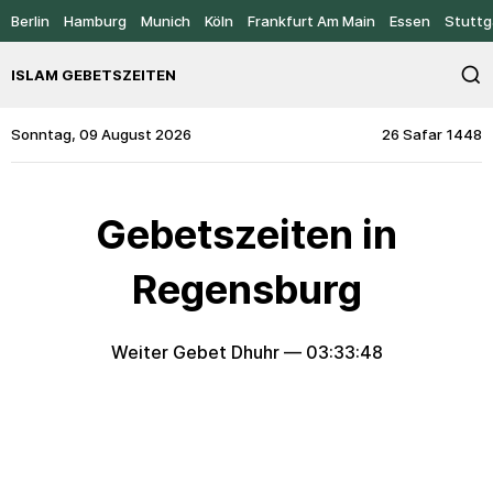
Berlin
Hamburg
Munich
Köln
Frankfurt Am Main
Essen
Stuttg
ISLAM GEBETSZEITEN
Sonntag, 09 August 2026
26 Safar 1448
Gebetszeiten in
Regensburg
Weiter Gebet Dhuhr —
03:33:48