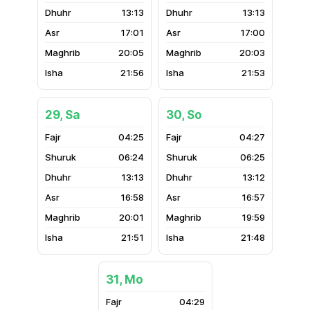
13:13
13:13
17:01
17:00
20:05
20:03
21:56
21:53
29, Sa
30, So
04:25
04:27
06:24
06:25
13:13
13:12
16:58
16:57
20:01
19:59
21:51
21:48
31, Mo
04:29