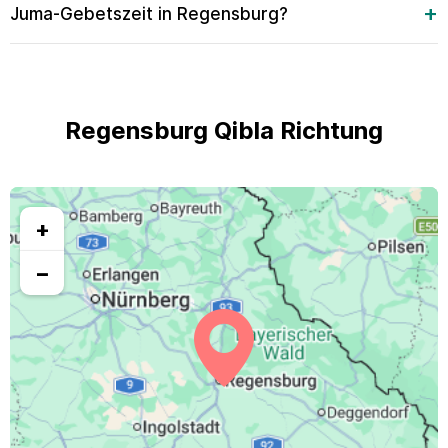
Juma-Gebetszeit in Regensburg?
Regensburg Qibla Richtung
+
−