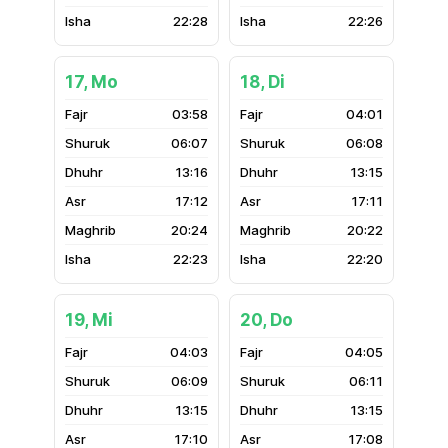
22:28
22:26
17, Mo
18, Di
03:58
04:01
06:07
06:08
13:16
13:15
17:12
17:11
20:24
20:22
22:23
22:20
19, Mi
20, Do
04:03
04:05
06:09
06:11
13:15
13:15
17:10
17:08