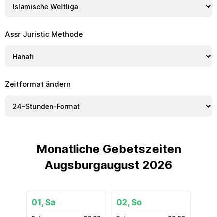
Assr Juristic Methode
Zeitformat ändern
Monatliche Gebetszeiten
Augsburgaugust 2026
01, Sa
02, So