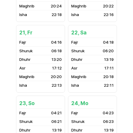
20:24
20:22
22:18
22:16
21, Fr
22, Sa
04:16
04:18
06:18
06:20
13:20
13:19
17:12
17:11
20:20
20:18
22:13
22:11
23, So
24, Mo
04:21
04:23
06:21
06:23
13:19
13:19