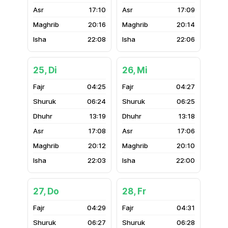
17:10
17:09
20:16
20:14
22:08
22:06
25, Di
26, Mi
04:25
04:27
06:24
06:25
13:19
13:18
17:08
17:06
20:12
20:10
22:03
22:00
27, Do
28, Fr
04:29
04:31
06:27
06:28