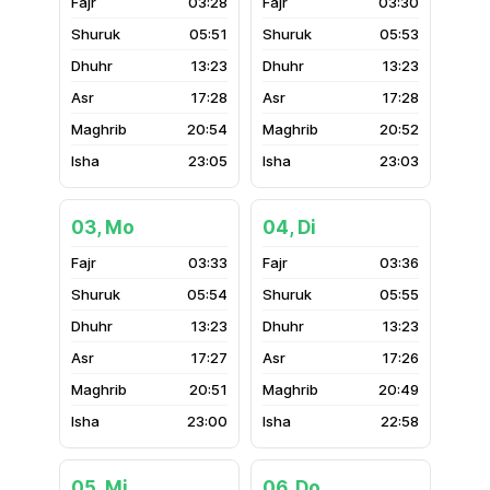
03:28
03:30
05:51
05:53
13:23
13:23
17:28
17:28
20:54
20:52
23:05
23:03
03, Mo
04, Di
03:33
03:36
05:54
05:55
13:23
13:23
17:27
17:26
20:51
20:49
23:00
22:58
05, Mi
06, Do