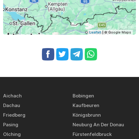
Leaflet
| © Google Maps
Aichach
Bobingen
Dachau
Kaufbeuren
Friedberg
Königsbrunn
Pasing
Neuburg An Der Donau
Olching
Fürstenfeldbruck