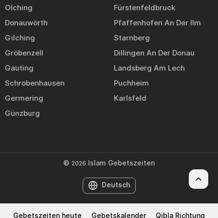
Olching
Fürstenfeldbruck
Donauwörth
Pfaffenhofen An Der Ilm
Gilching
Starnberg
Gröbenzell
Dillingen An Der Donau
Gauting
Landsberg Am Lech
Schrobenhausen
Puchheim
Germering
Karlsfeld
Günzburg
©
Islam Gebetszeiten
2026
Deutsch
Gebetszeiten heute
Gebetskalender
Qibla Richtung