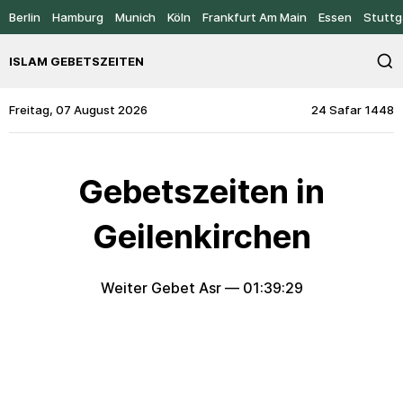
Berlin
Hamburg
Munich
Köln
Frankfurt Am Main
Essen
Stuttg
ISLAM GEBETSZEITEN
Freitag, 07 August 2026
24 Safar 1448
Gebetszeiten in
Geilenkirchen
Weiter Gebet Asr —
01:39:28