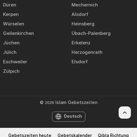
Düren
Mechernich
Kerpen
Alsdorf
Würselen
Heinsberg
Geilenkirchen
Übach-Palenberg
Jüchen
Erkelenz
Jülich
Herzogenrath
Eschweiler
Elsdorf
Zülpich
©
Islam Gebetszeiten
2026
Deutsch
Gebetszeiten heute
Gebetskalender
Qibla Richtung