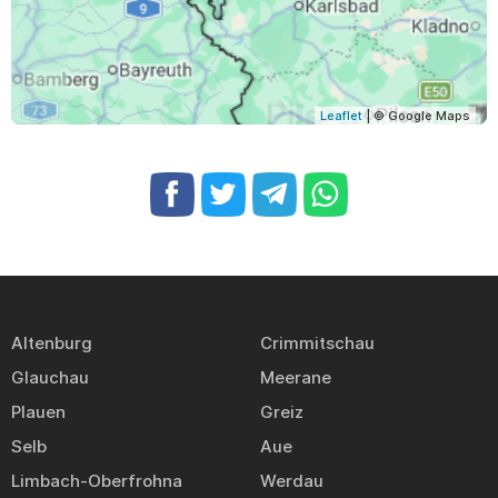
Leaflet
| © Google Maps
Altenburg
Crimmitschau
Glauchau
Meerane
Plauen
Greiz
Selb
Aue
Limbach-Oberfrohna
Werdau