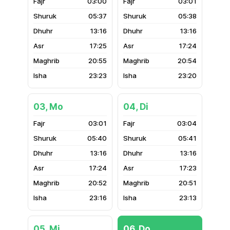
03:00
03:01
05:37
05:38
13:16
13:16
17:25
17:24
20:55
20:54
23:23
23:20
03, Mo
04, Di
03:01
03:04
05:40
05:41
13:16
13:16
17:24
17:23
20:52
20:51
23:16
23:13
05, Mi
06, Do