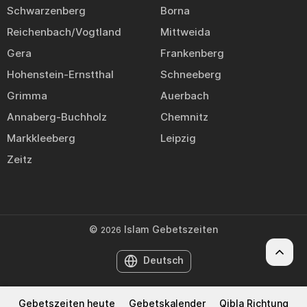
Schwarzenberg
Borna
Reichenbach/Vogtland
Mittweida
Gera
Frankenberg
Hohenstein-Ernstthal
Schneeberg
Grimma
Auerbach
Annaberg-Buchholz
Chemnitz
Markkleeberg
Leipzig
Zeitz
©
Islam Gebetszeiten
2026
Deutsch
Gebetszeiten heute
Gebetskalender
Qibla Richtung